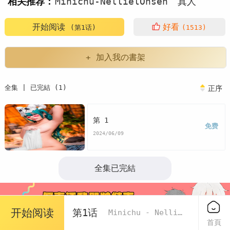
相关推荐：
Minichu-NellielOnsen
真人
写真
开始阅读
好看
(第1话)
(1513)
+ 加入我の書架
全集 | 已完結 (1)
正序
第 1
免费
2024/06/09
全集已完結
开始阅读
第1话
Minichu - Nelliel Onsen
首頁